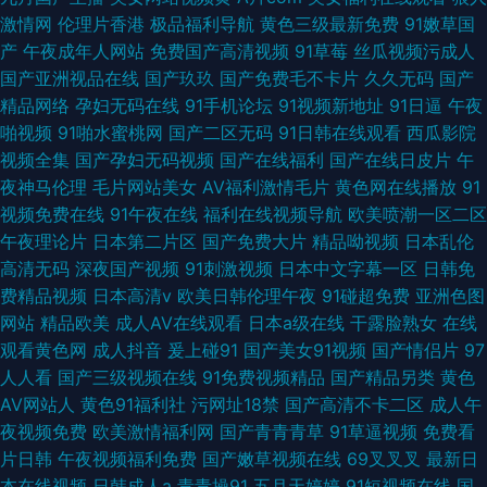
激情网
伦理片香港
极品福利导航
黄色三级最新免费
91嫩草国
产
午夜成年人网站
免费国产高清视频
91草莓
丝瓜视频污成人
国产亚洲视品在线
国产玖玖
国产免费毛不卡片
久久无码
国产
精品网络
孕妇无码在线
91手机论坛
91视频新地址
91日逼
午夜
啪视频
91啪水蜜桃网
国产二区无码
91日韩在线观看
西瓜影院
视频全集
国产孕妇无码视频
国产在线福利
国产在线日皮片
午
夜神马伦理
毛片网站美女
AV福利激情毛片
黄色网在线播放
91
视频免费在线
91午夜在线
福利在线视频导航
欧美喷潮一区二区
午夜理论片
日本第二片区
国产免费大片
精品呦视频
日本乱伦
高清无码
深夜国产视频
91刺激视频
日本中文字幕一区
日韩免
费精品视频
日本高清v
欧美日韩伦理午夜
91碰超免费
亚洲色图
网站
精品欧美
成人AV在线观看
日本a级在线
干露脸熟女
在线
观看黄色网
成人抖音
爰上碰91
国产美女91视频
国产情侣片
97
人人看
国产三级视频在线
91免费视频精品
国产精品另类
黄色
AV网站人
黄色91福利社
污网址18禁
国产高清不卡二区
成人午
夜视频免费
欧美激情福利网
国产青青青草
91草逼视频
免费看
片日韩
午夜视频福利免费
国产嫩草视频在线
69叉叉叉
最新日
本在线视频
日韩成人a
青青操91
五月天婷婷
91短视频在线
国