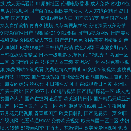
操美女 超碰在线影院 91精品福利一区二区 午夜精品成人 日本免费在线电影
线
成人无码看片
91原创社区
伦理电影香港
成人免费
蜜桃91色
色
A片视频网
国产自在线
操欧美老女人
人人97综合精品
岛国
欧美内射网站 免费的va 国产小视频孩交 久久国产 国产影视乱伦日本 成人网
免费
国产无码一二
蜜桃tv网站入口
国产第66页
另类国产在线
熟女自拍偷拍
青青久视频
久草新视频在线
激情深爱欧美激情
站在线观看精品 自拍国内 五月天色色激情网 日本很污很黄小 久久人人·妻色
91视频官网国产
狠狠操-91
91我要操
国产ts视频网站
国产美女
视频网站
91视频成人下载
国产无码色色
91香蕉亚洲精品
91伊
视频 国产suv一区二区 91次元官网 午夜桃色av 欧美日韩一区二区在线 九一
人加勒比
欧美狠狠插
日韩精品高清
黄色av网
日本波多野吉衣
日韩在线观看精品
日本一级电影
久草网页
97免费艹
岛国一区
制作视频网站 国产污网站 成人又大又黄免费 在线观看一区在线视频 欧美日
二区
岛国动作片在
波多野吉衣三级
亚洲AV一卡
在线免费小视
频
搞黄网站在线观看
免费色情A片网扯
91资源在线视频
蜜桃视
韩中文在线 插bb视频 五月丁香福利网
频网站
91中文
国产在线视频
福利爱爱网址
岛国搬运工首页
伦
理朋友的妈妈
丝袜女同
日韩性爱网址
在线观看日本黄
亚洲国
产第一网站
国产99不卡
66精品视频
国产精品探花一区
成人免
费国产大片
国产在线网址观看
欧美激情日韩
国产精品无码亚洲
国产一区二区黄片
喷潮一区
福利姬足交在线看
成人午夜网址
五月花无码视频
青青草国产
欧美日韩乱
国产屁屁第一页
91国
产视频网
性爱草逼91AV
免费欧美视频
欧美岛国一区二区
少妇
喷水18禁
51漫画APP
丁香五月花激情网
欧美爱爱tv视频
免费