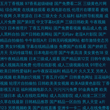
五月丁香视频
97香蕉超级碰碰
国产免费看二区
三级黄色片网
站
综合网黄
在线播放观看
欧美电影在线
伦理片在哪里看
蜜桃
午夜网
久草资源在
日本三级大全
久久福利
福利所导航视频
成
人片免费
国产第9页
中文字幕bt原声
三级日韩欧美
午夜视频
123
日本推理片
丁香五月网站
国产免费看视频
极品成人色
成
人黑料自拍
国产日韩欧美网站
国产无码av
老湿A片影院
国产
精品自拍偷拍
牛牛影院A片
日韩无码视频网站
都市激情变态另
类
男女91视频
字幕在线精品播放
免费国产在线看
国产婷婷五
月天
无码传媒导航
日本电影伦理
国产午夜高清
美女黄色18
亚
洲午夜精品视频
日本三级成人观看
国产精品第12页
日韩午夜场
成人视频高清免费
伦理在线影视
成人三级视频在线
91理论片
欧美日韩性爱福利
av午夜探花福利
精品毛片
久久叉叉
另类人
妖视频
欧美熟妇穴视频
丁香五月V国产
日韩黄色网址
豆花福利
视频
轮理片自拍偷拍
日韩欧美美女视频
欧美A级黄色影院
丁香
影视五月花
福利视频电影久久
污污污污免费
91金典免费
欧美
三级日本
成人在线吃瓜网站
成人岛国影院
成人动漫二区三区
久草在线最新
日韩精品推荐
国产精品一区自拍
男人天堂
a片
123
另类视频欧美
国产在线直播
亚洲卡一卡二
成人在线免费看