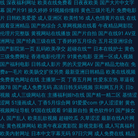
线
深夜福利网址
欧美在线免费看
日夜夜欧美
国产大片中文字
幕
国产片91
操久婷婷
91视频你懂得
黄色三级片毛片
免费电影
十一路熟女视频 国产乱论 五月天午夜性爱 国产剧情亚洲一区二区 羞污影院
片
日韩欧美爱爱
成人亚洲区
欧美性16
成人色情黄片在线
在线
观看亚洲精品
国产热综合
久草网视频在线看
午夜精品网影院
日本久久精品视频一区 国产水滴盗 亚洲精品专区在线观看 欧美日韩在线观
伦理片完整版
黄视网站在线播放
国产片自拍
国产在线91
AV亚
洲网址
国产经典三级在线
丁香婷婷五月综合
五月花亚洲综合
看专区 高清精品视频一 丝袜足控免费网站xx 国产精品AV一区二区三区不卡
国产影院第一页
乱码欧美孕交
超碰在线艹
日本在线护士
黄色
三级免费网址
香港电影伦理片
91黄色电影
亚洲一区成人视频
蜜 五月丁香婷婷天堂 国产日产韩国在线播放 亚洲精品成 狠狠撸2016 亚洲影
国产福利电影
日韩成人影片
男的天堂网AV
国产精品尤物在
免
费a一毛片
欧美肠交扩张另类
最新亚洲日韩精品
欧美在线视频
院午夜AV 精品日本 尤物视频在线国产 久久在线 在线亚洲理论 蜜桃视频污下
免费黄色网址在线
主播第一页
丁香五月网
性爱东京热
草逼视
频78
国产成人免费无码
高清日韩无码视频
宗和网五月天
日b
载更多软 2012年中文字幕在线电影中字 欧美三级片官网 97情趣 青青娱乐91
视频
成人三级网站在
主播福利姬h在线
国产精一精二区
基情涩
涩网
51漫画成人
丁香5月综合网
91爱爱com
伊人涩涩射
黄色
www老司机 日本韩国 电影大全在线观看 短剧免费看 私人在线影院 国产精
视频网址导航
91国在线观看
91最新自拍
黄色软件91
国产操女
人
国产乱人
欧美乱欲视频
超碰吃瓜
久草涩涩
最新在线A片网
精 天天综合网国 国产免费真实喷潮视频 性爱视频在线观看免费 国产一卡三
址
黄色视屏网站
欧美午夜寂寞影院
新视觉影视
成人写真福利
欧美内射网址
日本中文字幕无码
97日穴网
成人免费在线
精品
卡四 亚洲精品线路一在 狠狠干快播 亚洲自偷自拍熟 久草视频首页福利 中文