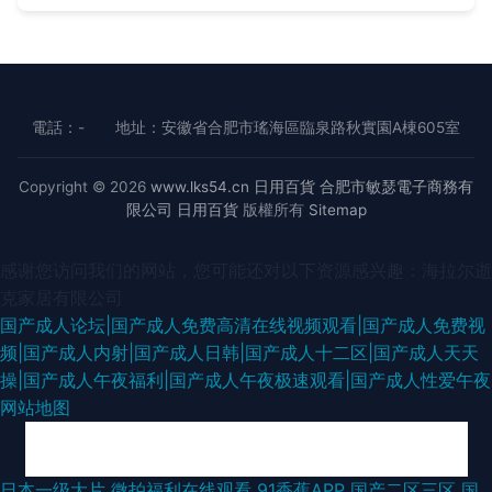
電話：-
地址：安徽省合肥市瑤海區臨泉路秋實園A棟605室
Copyright © 2026
www.lks54.cn
日用百貨
合肥市敏瑟電子商務有
限公司
日用百貨
版權所有
Sitemap
感谢您访问我们的网站，您可能还对以下资源感兴趣：海拉尔逝
克家居有限公司
国产成人论坛|国产成人免费高清在线视频观看|国产成人免费视
频|国产成人内射|国产成人日韩|国产成人十二区|国产成人天天
操|国产成人午夜福利|国产成人午夜极速观看|国产成人性爱午夜
网站地图
极品中文字幕国产视频 日韩精品国产自在欧美 电影天堂2025 日本中文字幕
日本一级大片
微拍福利在线观看
91香蕉APP
国产二区三区
国