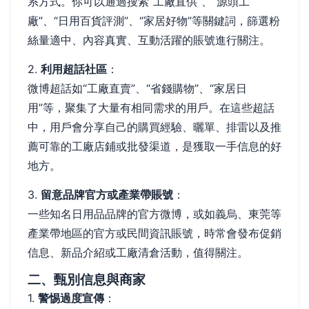
系方式。你可以通過搜索“工廠直供”、“源頭工
廠”、“日用百貨評測”、“家居好物”等關鍵詞，篩選粉
絲量適中、內容真實、互動活躍的賬號進行關注。
2.
利用超話社區
：
微博超話如“工廠直賣”、“省錢購物”、“家居日
用”等，聚集了大量有相同需求的用戶。在這些超話
中，用戶會分享自己的購買經驗、曬單、排雷以及推
薦可靠的工廠店鋪或批發渠道，是獲取一手信息的好
地方。
3.
留意品牌官方或產業帶賬號
：
一些知名日用品品牌的官方微博，或如義烏、東莞等
產業帶地區的官方或民間資訊賬號，時常會發布促銷
信息、新品介紹或工廠清倉活動，值得關注。
二、甄別信息與商家
1.
警惕過度宣傳
：