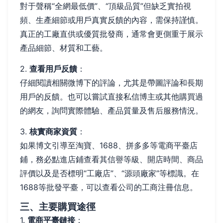
對于聲稱“全網最低價”、“頂級品質”但缺乏實拍視
頻、生產細節或用戶真實反饋的內容，需保持謹慎。
真正的工廠直供或優質批發商，通常會更側重于展示
產品細節、材質和工藝。
2.
查看用戶反饋
：
仔細閱讀相關微博下的評論，尤其是帶圖評論和長期
用戶的反饋。也可以嘗試直接私信博主或其他購買過
的網友，詢問實際體驗、產品質量及售后服務情況。
3.
核實商家資質
：
如果博文引導至淘寶、1688、拼多多等電商平臺店
鋪，務必點進店鋪查看其信譽等級、開店時間、商品
評價以及是否標明“工廠店”、“源頭廠家”等標識。在
1688等批發平臺，可以查看公司的工商注冊信息。
三、主要購買途徑
1.
電商平臺鏈接
：