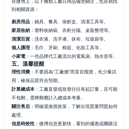
在微博上，以下幾類工廠日用品備受關注，也容易找
到相關資源：
廚房用品
：鍋具、餐具、保鮮盒、清潔工具等。
家居收納
：塑料收納箱、衣柜分隔、桌面整理等。
清潔百貨
：洗衣液、洗手液、抹布、垃圾袋等。
個人護理
：毛巾、牙刷、棉簽、化妝工具等。
小家電
：一些品牌代工廠流出的電風扇、熱水壺等。
五、溫馨提醒
理性消費
：不要因為“工廠價”而盲目囤貨，先少量試
用，確保品質符合預期。
計算總成本
：工廠直發或批發往往有起訂量，且可能
不包郵，需將郵費計入總成本考量。
關注售后
：明確退換貨政策，了解出現質量問題如何
處理。
信息時效性
：微博信息更新快，看到的優惠或團購活