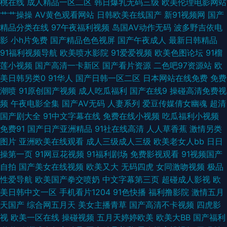
桃在线
成人精品一区二区
韩日爆乳无码三级
欧美伦理电影网站
艹艹操操
AV黄色观看网站
日韩欧美在线国产
新91视频网
国产
色视频 成片一卡二卡三乱码 日本年轻的母亲5观整有限中 成年女人免费碰碰
精品分类在线
97午夜福利视频
岛国AV动作无码
波多野吉依电
影
小h片免费
国产精品色色视屏
国产午夜成人
最新日韩精品
视频 人与动人物欧美网站 国产美女亚 俺去也黄色图片 亚洲第一综合天堂另
91福利视频导航
欧美喷水影院
91爱爱视频
欧美色图论坛
91榴
莲小视频
国产高清一卡新区
国产看片资源
二色吧97资源站
欧
类专 日本久色 国产自拍电影天堂 99午夜福利导航 亚洲高清炮 欧美一区二区
美日韩另类0
91华人
国产日韩一区二区
日本网站在线免费
免费
潮喷
91原创国产视频
成人吃瓜福利
国产在线9
操碰高清免费视
国产精品久久97 一本色综 精品日本综合乱伦 亚洲性夜夜时 美国理伦影片
频
午夜电影全集
国产AV无码
人妻系列
爱豆传媒倩女幽魂
超清
国产剧大全
91中文字幕在线
免费在线小视频
吃瓜福利小视频
80s电影网阳光电影 欧美日韩亚洲综合网 成全视频 日本精品一本在线亚洲观
免费91
国产日产亚洲精品
91社在线高清
人人草香蕉
激情另类
图片
亚洲欧美在线观看
成人三级成人三级
欧美老女人bb
日日
看 ts色av 热99re6 wwwcomcn三级 全黄做爰的视频 国内亚州视频在线观看
操第一页
91网豆花视频
91福利剧场
免费影视观看
91视频国产
自拍
国产美女在线视频
欧美又大
无码四虎
女同激吻视频
极品
成年网站在线在线播放 在线思瑞影院 丝袜视频网站91 欧美成人性爱综合 国
性爱导航
欧美国产拳交喷奶
中文字幕第三页
超碰成人影视
欧
美日韩中文一区
手机看片1204
91色快播
福利撸影院
激情五月
产欧美日本一区二区 91美女小视频 亚洲AV久久无码精品蜜桃 人人干人人操
天国产
综合网五月天
美女主播青草
国产高清不卡视频
四虎影
视
欧美一区在线
操碰视频
五月天婷婷欧美
欧美大BB
国产福利
网 欧美国产日韩在线播放 精品免费一区二 成人韩国在线看A 在线免费成人