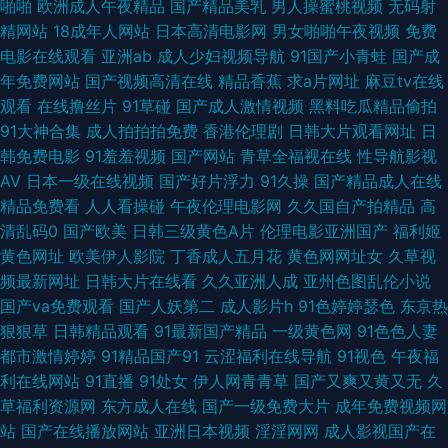
啪啪
欧洲成人午夜精品
国产精品美乳
男人操蜜桃视频
无码射
精网站
18成年人网站
日本高清电影网
男女啪啪午夜视频
免费
日韩 天堂社区大香蕉 日本精品 狼人色大香蕉 国产后入 飘花电影网午夜在线
电影在线观看
亚洲ab
成人少妇视频导航
91国产小青蛙
国产成
年免费网站
国产视频高清在线
精品香蕉
求a片网址
麻豆tv在线
韩国影片 www开心网 亚洲免费视频日本一区二区 日韩午夜电影 另类亚洲色
观看
在线撸丝片
91草碰
国产成人激情视频
黑料吃瓜精品偷拍
91大神合集
成人拍拍拍免费
香港伦理剧
日韩大片观看网址
日
图 国内自拍视频在线观看 吃鸡rap小姐姐 69热网站链接 午夜无码影院 欧洲
韩免费电影
91羞羞视频
国产网站
青草全福视在线
性导航影视
AV
日本一级在线视频
国产好片浮力
91久操
国产精品成人在线
午夜福利片 亚洲欧美精品一区二区 日本公妇乱偷中文字幕 年轻女教师免费
精品免费看
人人看操碰
午夜伦理电影网
久久国自产拍精品
高
清乱码0
国产欧美
日韩三级黄色A片
伦理电影亚洲国产
福利姬
观看 国产欧美日韩中文字幕 91网络在线看 欧美一级α片中文 99国产精品国
黄色网址
欧美伊人影院
丁香成人五月花
黄色网网址女
久草视
频最新网址
日韩大片在线看
久久亚洲人成
亚州色图乱伦小说
产精品 欧洲女高 99国产在线 欧美一级做 99国产精品久久人妻 欧美一级夜夜
国产va免费观看
国产人妖第二
成人影片h
91色婷婷瑟色
东京热
狠狠草
日韩精品观看
91最新国产精品
一级黄色网
91色色人妻
爽 97在线视频精品播放 欧美性爱一级大片 99r在线视频 日韩啪啪在线视频
都市激情婷婷
91精品国产91
云涩福利在线导航
91视色
午夜福
利在线网站
91直播
91处女
伊人网青青草
国产又爽又黄又无
久
电影在线观看免费 色综合色97 国产91美女视频 深夜艹艹 国产ts赵恩静系列
草福利资源网
东方成人在线
国产一级免费大片
成年免费视频网
站
国产在线播放网站
亚洲日本视频
淫淫网网
成人影视国产在
在线播放 手机看片青青草 国产电影五码 天堂网成人网 国产精品国三级国 五