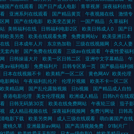
碰国产在线观看
|
国产日产成人电影
|
青草视屏
|
深夜福利在线
看
|
亚洲系列在线观看
|
国产精品黄页
|
午夜视频在线
|
激情专
区网
|
国产在线电影
|
欧美变态簧片
|
一国产精品
|
久草福利
站
|
美韩福利在线
|
日韩福利电影2区
|
欧美日韩成人0
|
国产日
韩欧美另类
|
欧美在线观看免费
|
免费黄网站v
|
欧美亚洲日本
在线
|
日本成年人片
|
东京热加勒
|
三级在线视频网
|
久久人妻
无套内射
|
国产免费在线观看
|
三级av在线观看
|
午夜性爱福利
网
|
日韩操逼大片
|
欧美一区日韩二区
|
亚洲中文字幕精品
|
午
夜av福利电影
|
免费福利片
|
日韩专区第一页
|
国产极品福利姬
|
日本在线视频不卡
|
欧美精产一区二区
|
黄色网AV
|
欧美伦理
电影网站
|
午夜福利乱伦片
|
伦理片视频
|
欧美不卡一区二区
|
欧美精品网
|
国产乱伦露脸视频
|
日b视频
|
国产精品成人自拍
|
香港电影伦理
|
美女伦理视频
|
欧洲成人精品
|
日韩h片在线观
看
|
日韩无码第30页
|
欧美在线免费网站
|
午夜轮三级
|
茄子影
视
|
成人精品视频在线
|
深夜福利视频网
|
免费污网址
|
日韩高
清电影下载
|
欧美另类网
|
成人三级在线观看
|
萌白酱国产在线
|
蜜桃久草
|
亚洲最新av网站
|
国产高清视频免费
|
91制片厂
|
91爱插
|
欧美性爱天天影院
|
日本一级电影0
|
性欧美精品xxx
|