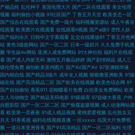
产精品性
乱伦种子
美国伦理大片
国产二区在线观看
美女伦理
电影 av大片网站 欧美日韩综合不 91精品影视区 美女精油按摩一 一级视频在
视频
福利偷拍小视频
91社区国产
丁香五月天堂
欧美变态一区
国产综合在线观看
国产免费一级片
福利视频资源站
成人午夜在
线看 狠狠撸88 羞羞漫画sss 国产卡一卡二卡三卡 探花丝袜爱爱 电影资源网
线观看
欧美图片在线观看
在线观看h视频
国产a级0
变性人妖
国产福利永久
日韩中文字幕观看
足交在线播放91
丁香五月色网
站大全 日韩三级片网址 成全视频免费高清观看在线动漫 国产乱子伦露脸在
站
黄色3级抢网站
国产一区二区
日本一级婬片
久久免费手机视
频
学生妹Av网站
亚洲人成免费网站
91大神自拍
福利片在线观
线 男人皇宫 国产欧美日韩另类专区 亚洲日韩va中文 国产亚洲精品欧洲在线
看
国产成人内射无码
激情五月极品婷婷
国产剧情精品
成人三
级伦理免费
偷怕欧美亚州图片
国产AV国产AV
97亚洲精华液
视频 无线在线播放 国产69精品麻豆 日韩高清色图 草莓视频免费观看 欧美中
国内精自线
国产精品3级片
成年女人视频
狠狠撸亚洲欧美
91操
碰在线
国产高清精品二区
国产欧美在线视频
欧美色综合网
91
文视频 91海角社区在线 乌克兰肥 国产主播直播在线观看 午夜男人的天堂 国
国产自拍偷拍
香蕉911
花蝴蝶看片免费
白丝美女免费网站
欧美
女人与动物交
国产精品无码电影
91插插库
97超碰大香蕉
户外
产精品福利社 色婷婷综合激情中文在线 成人午夜激情影院 青青草国产v片
自慰影院
国产一区二区二区
国产偷窥盗摄视频
成人动漫网站观
看
欧美第一页夜夜
91成人精品视频
蜜桃爱爱视频
乱伦熟女五
97人妻免费线观看2018 手机视频在线观看 国产精品视频对白刺激 桃色蜜月
月天
91香蕉视
福利在线视频直播
一区xxxxx
岛国大片免费视
频
一道日本亚洲香蕉
国产91高清精品
国产一区二区福利
伦理
国产小视频在线 天堂电影bt 丰满饥渴老女人hd 日本免费一区二区 wwww久