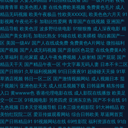
在线播放
人妻无码精品
91自拍在线观看
国产一级片内射
夜夜
骑青青草
欧美色图人妻
在线免费欧美视频
免费黄色毛片
成人
久 欧美精品色婷婷五月综合 91黄产 美日韩一区二区三成 伊人三级片 好好的
精品无码视频
欧美午夜极品
性欧美ⅩⅩⅩⅩ乱
欧美色色六月天
91
影视网
午夜伦不卡
加勒比性爱网
青草国产在线视频
亚洲国产
曰com久久 性一交一乱中文字幕 国产激情综合在线看 三海影院 超碰在线女
精品导航
欧美色淫
波多野结依电影
91狠狠撸
成人深夜电影
精
品国产美女剃毛
加勒比熟女
91碰在线
欧美裸模
萌白酱国产一
人 成人免费大片黄在线观看com 一色综合 日本色视 国语精品对白 99热思思
区
美国一级AV
国产人在线成免费
免费黄色A片网址
微拍福利
国产视频
国产人成无码视频
国产原创区色花堂
在线免费黄A片
热在线 午夜国产高清在线观看 日本3级中文字幕 国产香蕉伊蕉伊中 aV另类
久草福利
乱伦家庭
成人午夜免费视频
人妖射精
国产屁屁
国产
精品天干天
国产精品午夜一区
中文字幕无码人妻
日本不卡二区
亚洲黄色网络 欧美亚性激情 国产精品一区二区无线 中文字幕最新有码在线
国产日韩91
久草福利视频网
91日日夜夜91
超碰碰天天操
91草
草酒店视频
韩日一区二区
国产激情视频网站
成人视频日本
茄
日韩美女在线视频一区 黄瓜视频在线免费观看 新中文字幕Av 免费午夜网站
子视频污
亚洲色欲天天
成人丝瓜视频下载
日韩逼网
精东传媒
入口
黄wwww色
香港伦理电影在线
成人影院在线播放
欧美足
在线观 高清偷拍精品亚洲 艳妇臀荡乳 欧美国产激情二区三区 国产91最新欧
交一区二区
91视频电影
另类四虎
亚洲东京热
国产不卡在线
91
九色视频
日本天堂视频导航
日本三级光棍影院
91大神精品
欧
美在线 97成人免费视频 午夜dj影院在线观看免费完整高清电影动漫 国产tv
美怡红院院二区
爱豆传媒观看网站
综合日韩欧美
草逼网首页
国产日韩精品91
91视频网站在线
69性影院
福利资源在线
91自
在线观 影音先锋丝袜制服 日产欧产美韩系列 国产真实强奷网站在 99热爱久