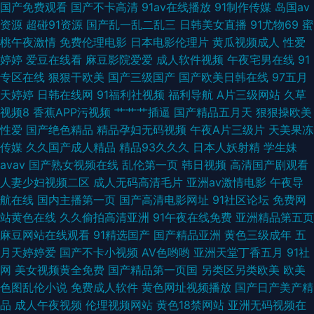
国产免费观看
国产不卡高清
91av在线播放
91制作传媒
岛国av
资源
超碰91资源
国产乱一乱二乱三
日韩美女直播
91尤物69
蜜
日韩亚洲欧美制服 爽天天天天天天天 日韩欧美综合在线 欧美人人操 九九影
桃午夜激情
免费伦理电影
日本电影伦理片
黄瓜视频成人
性爱
婷婷
爱豆在线看
麻豆影院爱爱
成人软件视频
午夜宅男在线
91
院在线观看免费版电视剧 国产精品人 拗女稀缺资源在线观看 在线天堂a8 午
专区在线
狠狠干欧美
国产三级国产
国产欧美日韩在线
97五月
天婷婷
日韩在线网
91福利社视频
福利导航
A片三级网站
久草
夜成人天堂 日韩成人 免费在线看污 韩国草逼 东京热AV无码 99自拍视频在
视频8
香蕉APP污视频
艹艹艹插逼
国产精品五月天
狠狠操欧美
性爱
国产绝色精品
精品孕妇无码视频
午夜A片三级片
天美果冻
线观 6080新视觉理论看 一念关山电视剧全集免费观看下载 亚洲丁香成人久
传媒
久久国产成人精品
精品93久久久
日本人妖射精
学生妹
avav
国产熟女视频在线
乱伦第一页
韩日视频
高清国产剧观看
久无码导航 日韩一区二区中文 欧美一片私人影院免费 免费的电影网站大全
人妻少妇视频二区
成人无码高清毛片
亚洲av激情电影
午夜导
航在线
国内主播第一页
国产高清电影网址
91社区论坛
免费网
韩国无吗AV 国产精品1区2区3区 成人免费毛片网站 肏屄免费 最新国产日韩
站黄色在线
久久偷拍高清亚洲
91午夜在线免费
亚洲精品第五页
麻豆网站在线观看
91精选国产
国产精品亚洲
黄色三级成年
五
欧美在线 91视频在免费线观看 一区二区三区在 性福利导航 日韩卡1卡2卡 91
月天婷婷爱
国产不卡小视频
AV色哟哟
亚洲天堂丁香五月
91社
网
美女视频黄全免费
国产精品第一页国
另类区另类欧美
欧美
日韩在线观看 永久免费中文字幕在线 榴莲视频在线看一日韩 禁止18点 国产
色图乱伦小说
免费成人软件
黄色网址视频播放
国产日产美产精
品
成人午夜视频
伦理视频网站
黄色18禁网站
亚洲无码视频在