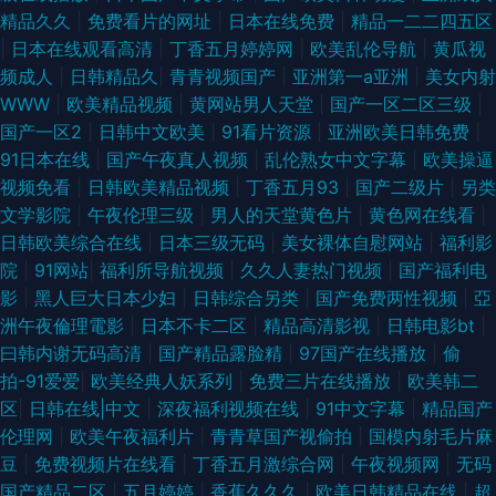
精品久久
|
免费看片的网址
|
日本在线免费
|
精品一二二四五区
|
日本在线观看高清
|
丁香五月婷婷网
|
欧美乱伦导航
|
黄瓜视
频成人
|
日韩精品久
|
青青视频国产
|
亚洲第一a亚洲
|
美女内射
WWW
|
欧美精品视频
|
黄网站男人天堂
|
国产一区二区三级
|
国产一区2
|
日韩中文欧美
|
91看片资源
|
亚洲欧美日韩免费
|
91日本在线
|
国产午夜真人视频
|
乱伦熟女中文字幕
|
欧美操逼
视频免看
|
日韩欧美精品视频
|
丁香五月93
|
国产二级片
|
另类
文学影院
|
午夜伦理三级
|
男人的天堂黄色片
|
黄色网在线看
|
日韩欧美综合在线
|
日本三级无码
|
美女裸体自慰网站
|
福利影
院
|
91网站
|
福利所导航视频
|
久久人妻热门视频
|
国产福利电
影
|
黑人巨大日本少妇
|
日韩综合另类
|
国产免费两性视频
|
亞
洲午夜倫理電影
|
日本不卡二区
|
精品高清影视
|
日韩电影bt
|
曰韩内谢无码高清
|
国产精品露脸精
|
97国产在线播放
|
偷
拍-91爱爱
|
欧美经典人妖系列
|
免费三片在线播放
|
欧美韩二
区
|
日韩在线|中文
|
深夜福利视频在线
|
91中文字幕
|
精品国产
伦理网
|
欧美午夜福利片
|
青青草国产视偷拍
|
国模内射毛片麻
豆
|
免费视频片在线看
|
丁香五月激综合网
|
午夜视频网
|
无码
国产精品二区
|
五月婷婷
|
香蕉久久久
|
欧美日韩精品在线
|
超