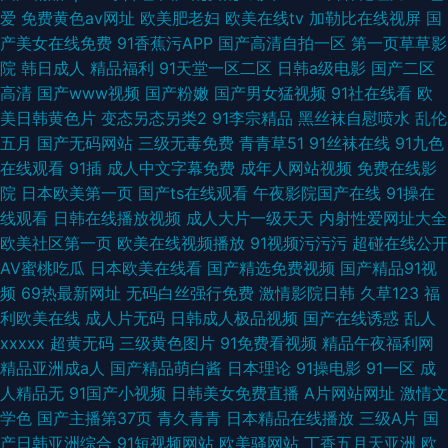
爱
免费黄色av网址
欧美肥老妇
欧美在线tv
加勒比在线视屏
国
产美女在线免费
91香蕉污APP
国产高清自拍一区
第一页草草影
院
韩日成人
精品福利
91天堂一区二区
日韩a级电影
国产二区
高清
国产www视频
国产粉嫩
国产男女猛视频
91社在线看
欧
美日韩黄色片
变态另态另类2
91李宗精品
黑丝袜自慰喷水
乱伦
五月
国产无码网站
三级无毒免费
青青草51
91丝袜在线
91九色
在线观看
91插
成人中文字幕免费
成年人网站视频
免费在线影
院
日本欧美第一页
国产ts在线观看
午夜影院国产在线
91操在
线观看
日韩在线播放视频
成人大片一级天天
内射性爱网址大全
欧美社区第一页
欧美在线视频播放
91视频污污污
超碰在线公开
AV蜜桃吃瓜
日本欧美在线看
国产精选免费视频
国产精品91视
频
69热最新网址
无码白丝强行免费
激情影院日韩
久草123
福
利欧美在线
成人片无码
日韩成人极品视频
国产在线诱惑
乱人
xxxxx
超黄无码
三级黄色图片
91免费看视频
精品午夜福利网
精品亚洲成a人
国产精品萌白酱
日本理论
91操电影
91一区
成
人精品无
91国产小视频
日韩美女免费直播
A片网站网址
激情文
学色
国产主播第37页
青久青青
日本精品在线播放
三级A片
国
产日韩亚洲综合
91短视频网站
欧美骚网站
丁香五月天亚洲
欧