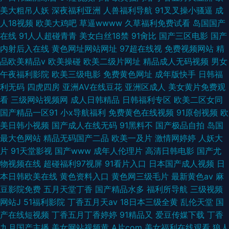
美大粗吊人妖
深夜福利亚洲
人兽福利导航
91叉叉操小骚逼
成
人18视频
欧美大鸡吧
草逼wwww
久草福利免费试看
岛国国产
在线
91人人超碰青青
美女白丝18禁
91肏比
国产三区电影
国产
内射后入在线
黄色网址网站网址
97超在线视
免费视频网站
精
品欧美精品v
欧美操碰
欧美二级片网址
精品成人无码视频
男女
午夜福利影院
欧美三级电影
免费黄色网址
成年版快手
日韩福
利无码
四虎四房
亚洲AV在线豆花
亚洲区成人
美女黄片免费观
看
三级网站视频网
成人日韩精品
日韩福利专区
欧美二区女同
国产精品一区91
小x导航福利
免费黄色在线视频
91原创视频
欧
美日韩小视频
国产成人在线无码
91黑料不
国产极品自拍
岛国
最大色网站
精品无码国产二品
欧美一及片
激情网婷婷
人妖大
片
91天堂影视
国产www
成年人伦理片
高清日韩电影
国产尤
物视频在线
超碰福利97视屏
91看片入口
日本国产成人视频
日
本日韩欧美在线
黄色资料入口
黄色网三级毛片
最新黄色av
麻
豆影院免费
五月天堂丁香
国产精品水多
福利所导航
三级视频
网站J
51福利影院
丁香五月天av
18日本三级全黄
乱伦天堂
国
产在线短视频
丁香五月丁香婷婷
91精品又
爱豆传媒下载
丁香
九月国产主播
美女网站视频黄
A片com
美女福利在线观看
狼人