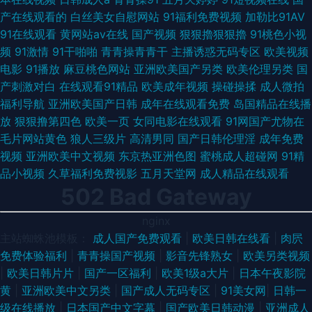
产在线观看的
白丝美女自慰网站
91福利免费视频
加勒比91AV
91在线观看
黄网站av在线
国产视频
狠狠擼狠狠擼
91桃色小视
频
91激情
91干啪啪
青青操青青干
主播诱惑无码专区
欧美视频
电影
91播放
麻豆桃色网站
亚洲欧美国产另类
欧美伦理另类
国
产刺激对白
在线观看91精品
欧美成年视频
操碰操揉
成人微拍
福利导航
亚洲欧美国产日韩
成年在线观看免费
岛国精品在线播
放
狠狠撸第四色
欧美一页
女同电影在线观看
91网国产尤物在
毛片网站黄色
狼人三级片
高清男同
国产日韩伦理淫
成年免费
视频
亚洲欧美中文视频
东京热亚洲色图
蜜桃成人超碰网
91精
品小视频
久草福利免费视影
五月天堂网
成人精品在线观看
502 Bad Gateway
nginx
主站蜘蛛池模板：
成人国产免费观看
|
欧美日韩在线看
|
肉屄
免费体验福利
|
青青操国产视频
|
影音先锋熟女
|
欧美另类视频
|
欧美日韩片片
|
国产一区福利
|
欧美1级a大片
|
日本午夜影院
黄
|
亚洲欧美中文另类
|
国产成人无码专区
|
91美女网
|
日韩一
级在线播放
|
日本国产中文字幕
|
国产欧美日韩动漫
|
亚洲成人