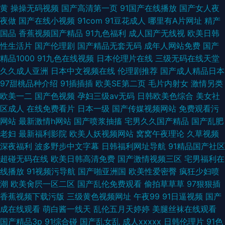
黄
操操无码视频
国产高清第一页
91国产在线播放
国产女人夜
夜做
国产在线小视频
91com
91豆花成人
哪里有A片网址
精产
国品
香蕉视频国产精品
91九色福利
成人国产无线视
欧美日韩
性生活片
国产伦理剧
国产精品无套无码
成年人网站免费
国产
精品1000
91九色在线视频
日本伦理片在线
三级无码在线天堂
久久成人亚洲
日本中文视频在线
伦理剧推荐
国产成人精品日本
97甜桃品种介绍
91插插插
欧美SE第二页
毛片内射女
激情另类
欧美一二
国产色视频
孕妇三级av无码
日韩欧美色综合
美女社
区成人
在线免费看片
日本一级
国产传媒视频网站
免费观看污
网站
最新激情h网站
国产喷浆抽搐
宅男久久国产精品
国产乱肥
老妇
最新福利影院
欧美人妖视频网站
窝窝午夜理论
久草视频
深夜福利
波多野步中文字幕
日韩福利网址导航
91精品国产社区
超碰无码在线
欧美日韩高清免费
国产激情视频三区
宅男福利在
线播放
91视频污导航
国产啪亚洲国
欧美性爱密臀
疯狂少妇喷
潮
欧美肏屄一区二区
国产乱伦免费观看
偷拍草草草
97狠狠插
香蕉视频下载污版
三级黄色视频网址
午夜99
91日逼视频
国产
成在线观看
萌白酱一线天
乱伦五月天婷婷
美腿丝袜在线观看
国产精品3p
91综合碰
国产乱女乱
成人xxxxx
日韩伦理片
91色