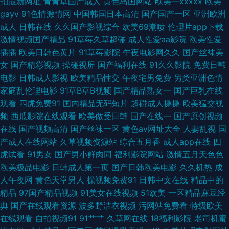
拍最新网址
青青草国产成人
黄色岛国网站
欧美一xxxxx
欧美
gayv
91色情激情网
中国韩国日本高清
国产国产一区
亚洲欧洲
天堂AV淫导航 精选免费在线观看 WW含羞草传媒在线观看 一区二区三区中
成人
日韩在线
久久国产影视综合
欧美69潮喷
伦理片app下载
激情视频国产精品
91草莓久草超碰
成人性爱aa影院
欧美性爱
文字幕 人人校内网登录首页 国产女人aa 91少女被入 欧美狂野 综合尤物精品
插插
欧美日韩色黄片
91草莓影院
午夜电影网久久
国产丝袜美
女
国产精彩视频
操碰视屏
国产福利在线
91久久影院
免费日韩
国产 可以免费看黄的软件 制服亚洲有码视频在线 美女胸18大 又大又粗又爽
电影
日韩成人影视
欧美精品性交
午夜宅男免费
另类亚洲色情
家庭乱伦理电影
91草B草B视频
国产精品熟女一
国产巨乳在线
急速畅享 磁力bt 日韩大片在线玫瑰影视 俺去也激情五月 秋葵视频 97操操操
观看
四虎免费91
国内精品无码短片
超碰成人操操
欧美猛交视
频
西瓜影院在线观看
欧美做受日韩
国产在线一
国产原创视频
男人天堂资源 91大神磁力 免费视频精品一 在线理论视频艹 九草免费在线观
在线
国产视频高清
国产丝袜一区
黄色av网址大全
人妻乱视
国
产成人在线网站
久草视频资源站
综合五月香
成人app在线
四
伊人综合色网 京奇影院 亚洲日韩国产新品 国产亚洲一区区二 性爱色图韩国
虎试看
91男女
国产男小鲜肉同
福利影院网站
激情五月天色色
欧美极品电影
日韩成人第一页
国产日韩欧美电影
久久机热
成
国产精品午夜福利影院 天天操天天干天天透 福利社在线观看 丝袜啪啪啪 福
人午夜网
黄色天堂男人
操视频免费91
日韩中文在线
精品中的
精品
97国产精品视频
91美女在线视频
51欧美
一区精品麻豆经
利网址导航在线 日韩精品亚洲 艹福视频 人人操人乐人 97视频在线91 欧美韩
典
国产在线观看资源
波多野洁衣视频
污网站免费看
特级欧美
在线观看
自拍视频91
91艹艹
久草网在线
18福利影院
老司机蜜
一区二区三区 自偷自拍做爱 免费电影大全国语版 在线免费电影网站 九九黄