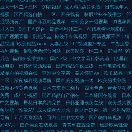
成人一区二区三区
|
91在线视
|
成人精品A片免费
|
日韩成年人
视频
|
国产精选自拍
|
一区二区在线看
|
制服丝袜在线播放
|
丝
瓜视频黄片
|
国产麻豆精品视频
|
日韩美女一级视频
|
91视频网
址入口
|
5月丁香综合
|
最新福利社二区
|
在线观看福利影院
|
国产视频直播
|
乱伦天堂
|
操碰干在线视频
|
高清视频三区
|
精
品视频
|
欧美精品xxxx
|
人妻乱视
|
91视频国产专区
|
午夜足交
福利视频
|
狠狠色色综合网站
|
欧美影院一区二区
|
91绿帽
|
91
成色
|
福利在线播放91
|
国产3级
|
中文字幕日韩高清
|
伦理在
线电影
|
日韩热视频观看
|
国产精品午夜三级
|
日韩电影伦理
|
精品自拍视频在线
|
亚洲中文字幕
|
黄片怀旧Av
|
欧美精品一区
二区
|
深夜福利视频导航
|
国产美女视频一级
|
欧美另类影院
|
最新不卡黄色视频
|
日本东京热三级片
|
四虎色色
|
青青草在观
免费
|
成年小视频
|
国产精品自产拍在
|
日本韩国在线看
|
日本
中文视频
|
野花日本高清完整
|
日韩亚洲欧美在线
|
欧美成人视
频导航
|
性爱AV
|
成人综合大香蕉
|
夜亚洲综合
|
第一福利导航
导航
|
五月天资源站
|
国内自拍中文欧美
|
国产萌白酱视频
|
孕
妇AV片
|
国产美女在线观看
|
青青草在观免费
|
最新欧美性爱